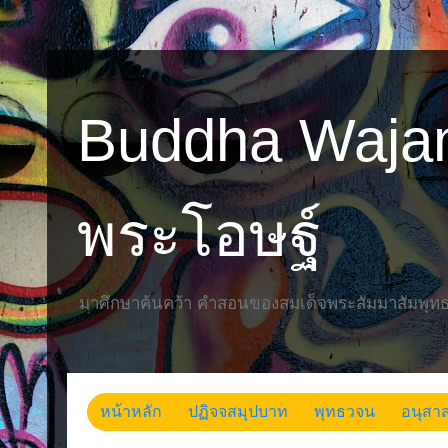
Buddha Waja
พระโอษฐ์
มาศึกษาค้นคว้า คำสอนของสมเด็จพระสัมมาสัมพุทธเ
หน้าหลัก
ปฏิจจสมุปบาท
พุทธวจน
อนุสาส