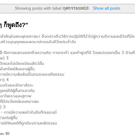
Showing posts with label
กุศกรรมบท10
.
Show all posts
ก็พูดถึง?"
สำคัญในพระพุทธศาสนา ซึ่งกล่าวถึงวิธีการปฏิบัติที่นำไปสู่ความดีงามและชีวิตที่มี
รสร้างบุญกุศลและลดบาปกรรมในชีวิตประจำวัน
10
คือการแสดงออกถึงความคิด การกระทำ และคำพูดที่ดี โดยแบ่งออกเป็น 3 ด้านค
าย) 3
ีวิตและไม่เบียดเบียนสัตว์อื่น
พในทรัพย์สินของผู้อื่น
- การมีความสัมพันธ์ในกรอบของศีลธรรม
าจา) 4
วามจริงและรักษาสัจจะ
ุแหย่ให้ผู้อื่นทะเลาะกัน
ูดจาไพเราะและสุภาพ
ดที่มีประโยชน์และเหมาะสม
จ) 3
่น - การมีความพอใจในสิ่งที่ตนเองมี
ายต่อผู้อื่น
การมีทัศนคติที่ถูกต้องตามหลักธรรม
บท 10