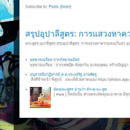
Subscribe to:
Posts (Atom)
บทความใหม่
สรุปอุปาลีสูตร: การแสวงหาค
พระสูตร:อุปาลีสูตร สรุปอุปาลีสูตร: การแสวงหาความสงบในป่า อุปา
พุทธวจนเรียล จากกัลยาณมิตร
พุทธวจนเรียล : จากเฟซบุ๊ค ฟังทุกวัน สะสมสุตตะ สร้างปัญญา
อนุสาสนีปาฏิหารย์ ด.ต.ประเสริฐ อาจศัตรู
สิ่งที่ข้าพเจ้า พิสูจน์ และเห็ด้วยตาตนเอง https://photos
ผัคคุณะสูตร อ่านว่า ผัก-คุ-นะ-สูด
[ ๓๒๗ ] ก็สมัยนั้น ท่านพระผัคคุณะอาพาธ มีท