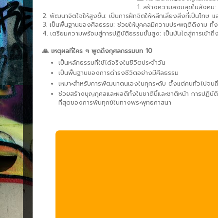
1. สร้างความสงบสุขในสังคม:
2. พัฒนาจิตใจให้สูงขึ้น: เป็นการฝึกจิตให้หลีกเลี่ยงสิ่งที่เป็นโท
3. เป็นพื้นฐานของศีลธรรม: ช่วยให้บุคคลมีความประพฤติดีงาม ทั้
4. เตรียมความพร้อมสู่การปฏิบัติธรรมขั้นสูง: เป็นบันไดสู่การเข
🙏 เหตุผลที่ใคร ๆ พูดถึงกุศลกรรมบท 10
เป็นหลักธรรมที่ใช้ได้จริงในชีวิตประจำวัน
เป็นพื้นฐานของการดำรงชีวิตอย่างมีศีลธรรม
เหมาะสำหรับการพัฒนาตนเองในทุกระดับ ตั้งแต่คนทั่วไปจนถ
ช่วยสร้างบุญกุศลและผลดีทั้งในชาตินี้และชาติหน้า การปฏิบั
ที่สุดของการพ้นทุกข์ในทางพระพุทธศาสนา