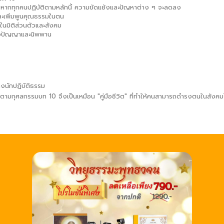
 หากทุกคนปฏิบัติตามหลักนี้ ความขัดแย้งและปัญหาต่าง ๆ จะลดลง
ษ และเพิ่มพูนคุณธรรมในตน
งในมิติส่วนตัวและสังคม
้าถึงปัญญาและนิพพาน
ึงนักปฏิบัติธรรม
ติตามกุศลกรรมบท 10 จึงเป็นเหมือน "คู่มือชีวิต" ที่ทำให้คนสามารถดำรงตนในสังคมไ