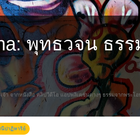
na: พุทธวจน ธร
จ้า จากหนังสือ คลิปวีดีโอ แอปพลิเคชั่นต่างๆ ธรรมจากพระโอ
นีปาฏิหาริย์