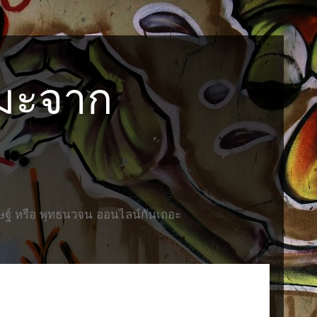
รมะจาก
ษฐ์ หรือ พุทธนวจน ออนไลน์กันเถอะ